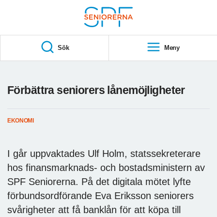
Till övergripande innehåll
S
T
Sök
Meny
A
R
T
Förbättra seniorers lånemöjligheter
EKONOMI
I går uppvaktades Ulf Holm, statssekreterare
hos finansmarknads- och bostadsministern av
SPF Seniorerna. På det digitala mötet lyfte
förbundsordförande Eva Eriksson seniorers
svårigheter att få banklån för att köpa till