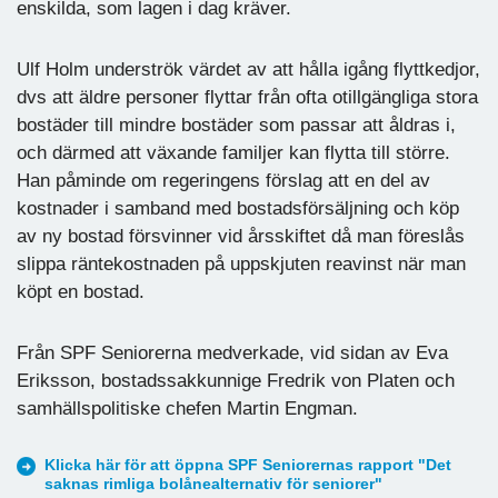
enskilda, som lagen i dag kräver.
Ulf Holm underströk värdet av att hålla igång flyttkedjor,
dvs att äldre personer flyttar från ofta otillgängliga stora
bostäder till mindre bostäder som passar att åldras i,
och därmed att växande familjer kan flytta till större.
Han påminde om regeringens förslag att en del av
kostnader i samband med bostadsförsäljning och köp
av ny bostad försvinner vid årsskiftet då man föreslås
slippa räntekostnaden på uppskjuten reavinst när man
köpt en bostad.
Från SPF Seniorerna medverkade, vid sidan av Eva
Eriksson, bostadssakkunnige Fredrik von Platen och
samhällspolitiske chefen Martin Engman.
Klicka här för att öppna SPF Seniorernas rapport "Det
saknas rimliga bolånealternativ för seniorer"