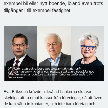
exempel bil eller nytt boende, ibland även trots
tillgångar i till exempel fastighet.
Ulf Holm, statssekreterare hos finansmarknads- och
bostadsministern, Fredrik von Platen, sakkunnig bostäder hos
SPF Seniorerna, och Eva Eriksson, förbundsordförande SPF
Seniorerna.
Eva Eriksson krävde också att bankerna ska var
skyldiga att ta emot kassor från föreningar, så att även
de kan sätta in kontanter, och inte bara företag och