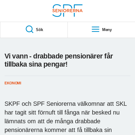
Till övergripande innehåll
S
T
Sök
Meny
A
R
T
Vi vann - drabbade pensionärer får
tillbaka sina pengar!
EKONOMI
SKPF och SPF Seniorerna välkomnar att SKL
har tagit sitt förnuft till fånga när besked nu
lämnats om att de många drabbade
pensionärerna kommer att få tillbaka sin