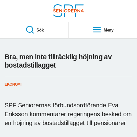
Till övergripande innehåll
S
T
Sök
Meny
A
R
T
Bra, men inte tillräcklig höjning av
bostadstillägget
EKONOMI
SPF Seniorernas förbundsordförande Eva
Eriksson kommentarer regeringens besked om
en höjning av bostadstillägget till pensionärer