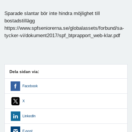
Sparade slantar bör inte hindra möjlighet till
bostadstillägg
https://www.spfseniorerna.se/globalassets/forbund/sa-
tycker-vi/dokument2017/spf_btprapport_web-klar.pdf
Dela sidan via:
Facebook
X
LinkedIn
E-post