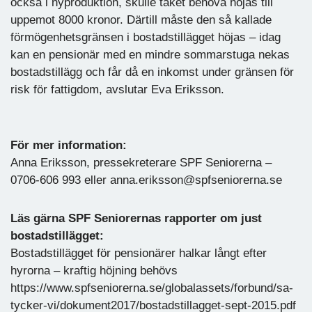
också i nyproduktion, skulle taket behöva höjas till
uppemot 8000 kronor. Därtill måste den så kallade
förmögenhetsgränsen i bostadstillägget höjas – idag
kan en pensionär med en mindre sommarstuga nekas
bostadstillägg och får då en inkomst under gränsen för
risk för fattigdom, avslutar Eva Eriksson.
För mer information:
Anna Eriksson, pressekreterare SPF Seniorerna –
0706-606 993 eller anna.eriksson@spfseniorerna.se
Läs gärna SPF Seniorernas rapporter om just
bostadstillägget:
Bostadstillägget för pensionärer halkar långt efter
hyrorna – kraftig höjning behövs
https://www.spfseniorerna.se/globalassets/forbund/sa-
tycker-vi/dokument2017/bostadstillagget-sept-2015.pdf