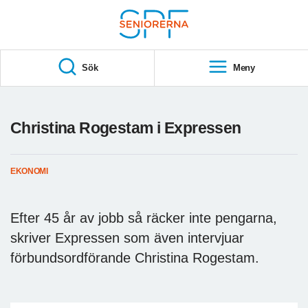
Till övergripande innehåll
S
T
Sök
Meny
A
R
T
Christina Rogestam i Expressen
EKONOMI
Efter 45 år av jobb så räcker inte pengarna,
skriver Expressen som även intervjuar
förbundsordförande Christina Rogestam.