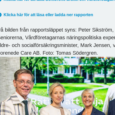
Klicka här för att läsa eller ladda ner rapporten
å bilden från rapportsläppet syns: Peter Sikström
eniorerna, Vårdföretagarnas näringspolitiska expe
ldre- och socialförsäkringsminister, Mark Jensen
orenede Care AB. Foto: Tomas Södergren.