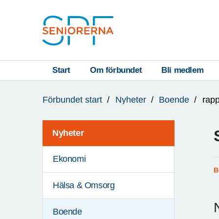
Till övergripande innehåll
S
T
Start
Om förbundet
Bli medlem
Du
A
Förbundet start
Nyheter
Boende
rapp
är
R
här:
T
Nyheter
Ekonomi
B
Hälsa & Omsorg
Boende