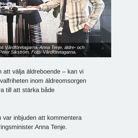
hos Vårdföretagarna, Anna Tenje, äldre- och
Peter Sikström. Foto: Vårdföretagarna.
 att välja äldreboende – kan vi
valfriheten inom äldreomsorgen
 till att stärka både
m var inbjuden att kommentera
ringsminister Anna Tenje.