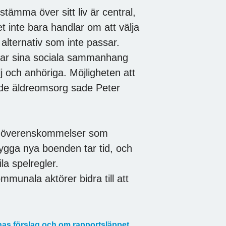
estämma över sitt liv är central,
t inte bara handlar om att välja
 alternativ som inte passar.
e har sina sociala sammanhang
j och anhöriga. Möjligheten att
ande äldreomsorg sade Peter
ska överenskommelser som
bygga nya boenden tar tid, och
la spelregler.
munala aktörer bidra till att
rnas förslag och om rapportsläppet