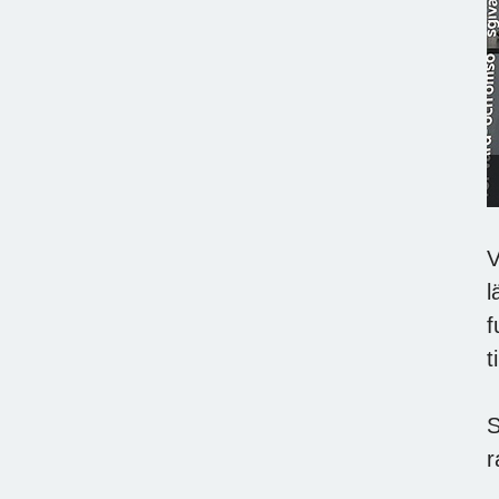
V
l
f
t
S
r