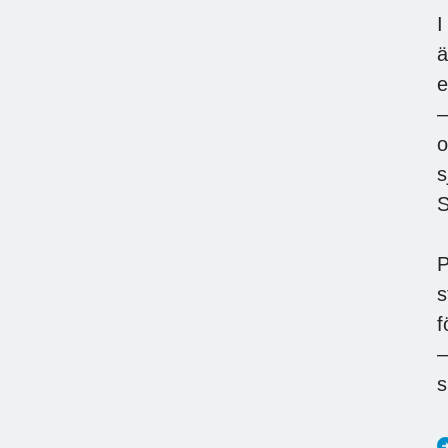
I
ä
e
–
o
s
S
P
s
f
–
s