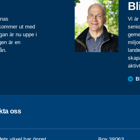
Bl
rnas
Vi är
 kommer ut med
senio
gan är nu uppe i
geme
gen är en
miljo
ån.
lande
skapa
aktiv
B
kta oss
ets växel har öppet
Box 38063