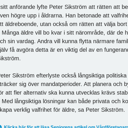
 sitt anförande lyfte Peter Sikström att rätten att b
ven högre upp i åldrarna. Han betonade att valfrihe
tt äldreboende, utan också om rätten att välja bort
 Många äldre vill bo kvar i sitt närområde, där d
ch sin vardag. Andra vill kunna flytta närmare famil
jälv få avgöra detta är en viktig del av en funger
ikström.
eter Sikström efterlyste också långsiktiga politi
träcker sig över mandatperioder. Att planera och 
ör att fler alternativ ska kunna utvecklas krävs stabi
 Med långsiktiga lösningar kan både privata och kom
kapa verklig valfrihet för äldre, sa Peter Sikström.
Klicka här för att läsa Seniorens artikel om Vårdföretaga