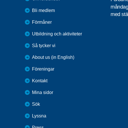
måndag 
Bli medlem
med stä
Förmåner
Utbildning och aktiviteter
Så tycker vi
About us (in English)
Föreningar
Kontakt
Mina sidor
Sök
Lyssna
Press