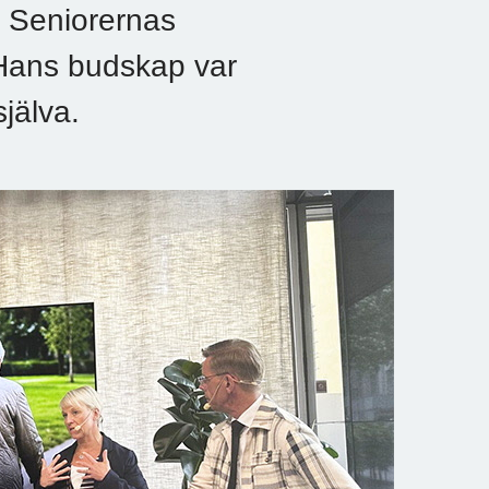
F Seniorernas
 Hans budskap var
själva.