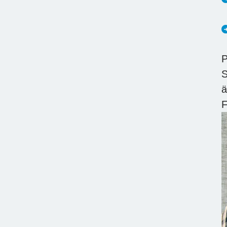
P
S
ä
F