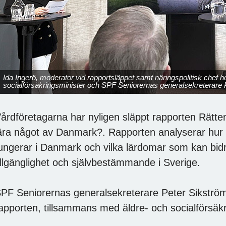
Ida Ingerö, moderator vid rapportsläppet samt näringspolitisk chef 
socialförsäkringsminister och SPF Seniorernas generalsekreterare 
årdföretagarna har nyligen släppt rapporten Rätten
ära något av Danmark?. Rapporten analyserar hur 
ungerar i Danmark och vilka lärdomar som kan bidra
illgänglighet och självbestämmande i Sverige.
PF Seniorernas generalsekreterare Peter Sikströ
apporten, tillsammans med äldre- och socialförsäk