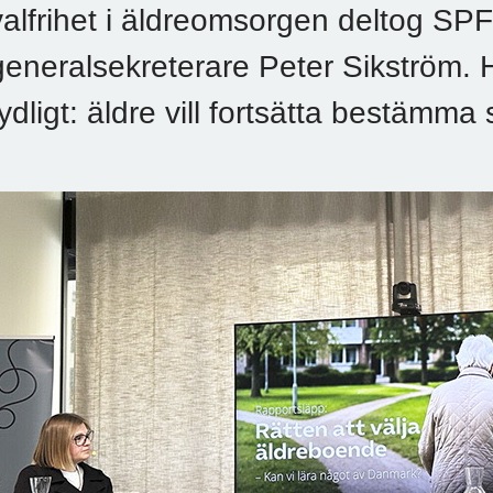
valfrihet i äldreomsorgen deltog SP
generalsekreterare Peter Sikström.
tydligt: äldre vill fortsätta bestämma 