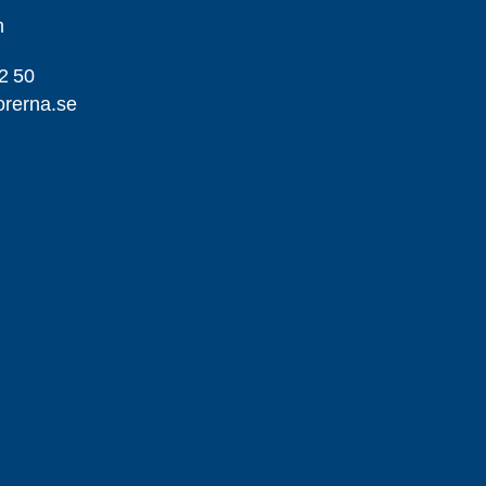
m
2 50
orerna.se