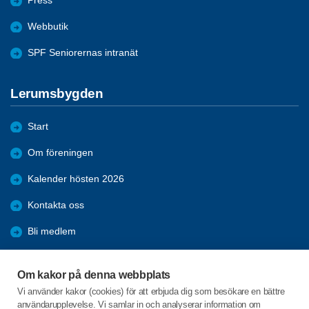
Press
Webbutik
SPF Seniorernas intranät
Lerumsbygden
Start
Om föreningen
Kalender hösten 2026
Kontakta oss
Bli medlem
Förmåner
Om kakor på denna webbplats
Aktiviteter
Vi använder kakor (cookies) för att erbjuda dig som besökare en bättre
användarupplevelse. Vi samlar in och analyserar information om