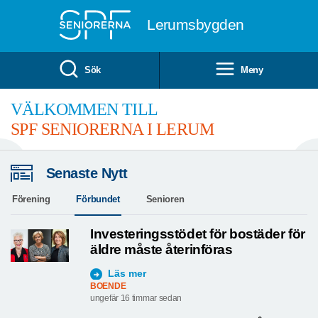
Till övergripande innehåll
Lerumsbygden
Sök
Meny
VÄLKOMMEN TILL
SPF SENIORERNA I LERUM
Senaste Nytt
Förening
Förbundet
Senioren
Investeringsstödet för bostäder för
äldre måste återinföras
Läs mer
BOENDE
ungefär 16 timmar sedan