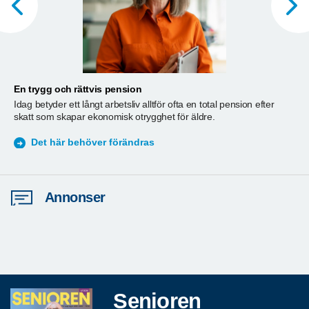
En trygg och rättvis pension
A
Idag betyder ett långt arbetsliv alltför ofta en total pension efter
T
skatt som skapar ekonomisk otrygghet för äldre.
ä
S
Det här behöver förändras
Annonser
Senioren