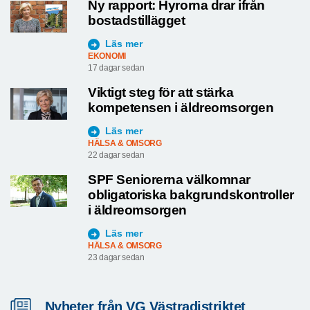
Ny rapport: Hyrorna drar ifrån
bostadstillägget
Läs mer
EKONOMI
17 dagar sedan
Viktigt steg för att stärka
kompetensen i äldreomsorgen
Läs mer
HÄLSA & OMSORG
22 dagar sedan
SPF Seniorerna välkomnar
obligatoriska bakgrundskontroller
i äldreomsorgen
Läs mer
HÄLSA & OMSORG
23 dagar sedan
Nyheter från VG Västradistriktet