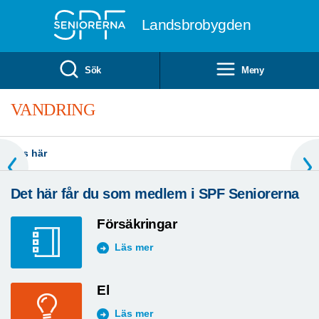
Till övergripande innehåll
Landsbrobygden
Sök
Meny
VANDRING
Läs här
Det här får du som medlem i SPF Seniorerna
Försäkringar
Läs mer
El
Läs mer