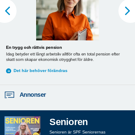
En trygg och rättvis pension
A
Idag betyder ett långt arbetsliv alltför ofta en total pension efter
T
skatt som skapar ekonomisk otrygghet för äldre.
ä
S
Det här behöver förändras
Annonser
Senioren
Senioren är SPF Seniorernas