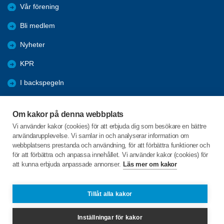
Vår förening
Bli medlem
Nyheter
KPR
I backspegeln
Utblick
Om kakor på denna webbplats
Våra lokala sponsorer
Vi använder kakor (cookies) för att erbjuda dig som besökare en bättre
användarupplevelse. Vi samlar in och analyserar information om
Program
webbplatsens prestanda och användning, för att förbättra funktioner och
för att förbättra och anpassa innehållet. Vi använder kakor (cookies) för
att kunna erbjuda anpassade annonser.
Läs mer om kakor
C/o:Lars-Göran Bergman
Lövåsvägen 10
702 29 Örebro
Tillåt alla kakor
Telefon:
073-360 14 35
Inställningar för kakor
bolars74@gmail.com