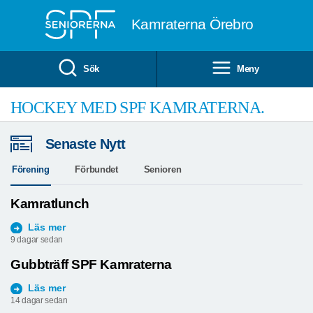
Till övergripande innehåll
Kamraterna Örebro
Sök
Meny
HOCKEY MED SPF KAMRATERNA.
Senaste Nytt
Läs hrla inbjudan klicka här
Förening
Förbundet
Senioren
Kamratlunch
Läs mer
9 dagar sedan
Gubbträff SPF Kamraterna
Läs mer
14 dagar sedan