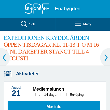
Till övergripande innehåll
Enabygden
Sök
Meny
EXPEDITIONEN KRYDDGÅRDEN
ÖPPEN TISDAGAR KL. 11-13 T O M 16
JUNI. DÄREFTER STÄNGT TILL 4
AUGUSTI.
Aktiviteter
Augusti
Medlemslunch
21
om 14 dagar
Enköping
Mer info