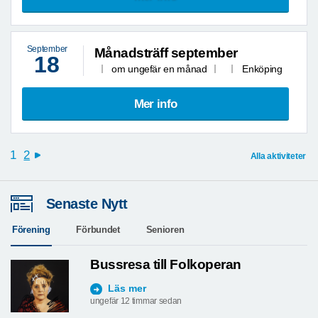
September
Månadsträff september
18
om ungefär en månad
Enköping
Mer info
1
2
Alla aktiviteter
next
Senaste Nytt
Förening
Förbundet
Senioren
Bussresa till Folkoperan
Läs mer
ungefär 12 timmar sedan