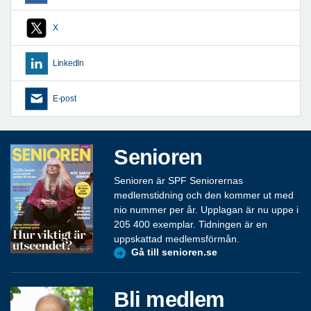
X
LinkedIn
E-post
Senioren
Senioren är SPF Seniorernas
medlemstidning och den kommer ut med
nio nummer per år. Upplagan är nu uppe i
205 400 exemplar. Tidningen är en
uppskattad medlemsförmån.
Gå till senioren.se
Bli medlem