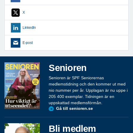
X
LinkedIn
E-post
Senioren
Senioren är SPF Seniorernas
medlemstidning och den kommer ut med
nio nummer per år. Upplagan är nu uppe i
205 400 exemplar. Tidningen är en
uppskattad medlemsförmån.
Gå till senioren.se
Bli medlem