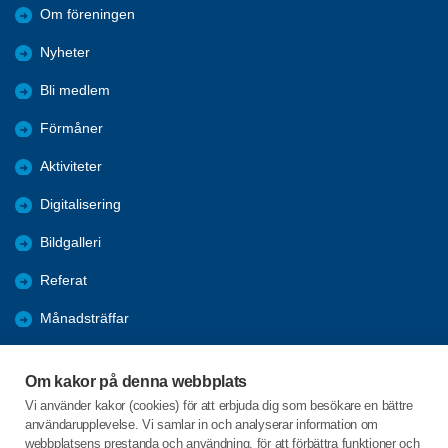
Om föreningen
Nyheter
Bli medlem
Förmåner
Aktiviteter
Digitalisering
Bildgalleri
Referat
Månadsträffar
Evenemang
Om kakor på denna webbplats
Program
Vi använder kakor (cookies) för att erbjuda dig som besökare en bättre
användarupplevelse. Vi samlar in och analyserar information om
Seniorpodden
webbplatsens prestanda och användning, för att förbättra funktioner och