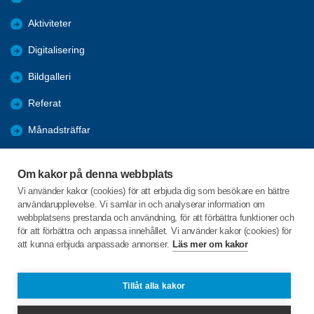
Aktiviteter
Digitalisering
Bildgalleri
Referat
Månadsträffar
Evenemang
Om kakor på denna webbplats
Program
Vi använder kakor (cookies) för att erbjuda dig som besökare en bättre
användarupplevelse. Vi samlar in och analyserar information om
Seniorpodden
webbplatsens prestanda och användning, för att förbättra funktioner och
för att förbättra och anpassa innehållet. Vi använder kakor (cookies) för
att kunna erbjuda anpassade annonser.
Läs mer om kakor
C/o:Björn Andersson Malm
Kålgården 9
471 32 SKÄRHAMN
Tillåt alla kakor
Telefon:
+46 703785900