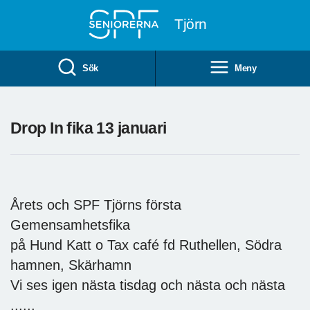
Till övergripande innehåll
Tjörn
Sök
Meny
Drop In fika 13 januari
Årets och SPF Tjörns första
Gemensamhetsfika
på Hund Katt o Tax café fd Ruthellen, Södra
hamnen, Skärhamn
Vi ses igen nästa tisdag och nästa och nästa
......