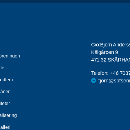
C/o:Björn Ander
Kålgården 9
öreningen
471 32 SKÄRH
ter
Telefon:
+46 703
medlem
tjorn@spfsen
åner
iteter
alisering
alleri