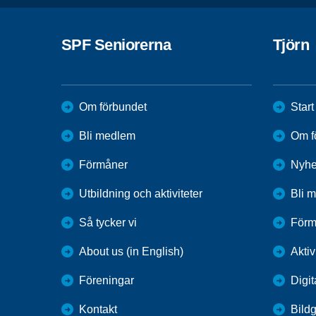
SPF Seniorerna
Tjörn
Om förbundet
Start
Bli medlem
Om f
Förmåner
Nyhe
Utbildning och aktiviteter
Bli 
Så tycker vi
Förm
About us (in English)
Aktiv
Föreningar
Digit
Kontakt
Bildg