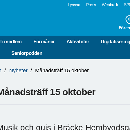
Lyssna
Press
Webbutik
SPF
Fören
li medlem
Förmåner
Aktiviteter
Digitaliserin
Seniorpodden
n
Nyheter
Månadsträff 15 oktober
Månadsträff 15 oktober
Musik och quis i Bräcke Hembygds