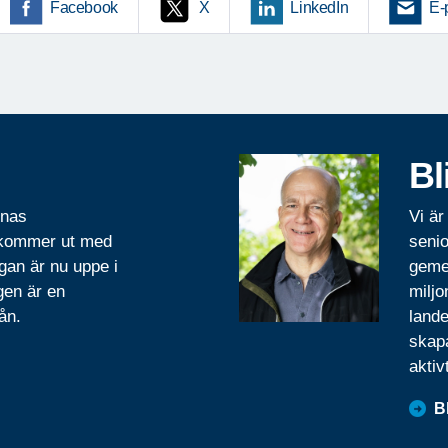
Facebook
X
LinkedIn
E-
Bl
rnas
Vi är
 kommer ut med
senio
gan är nu uppe i
geme
gen är en
miljo
ån.
lande
skapa
aktiv
B