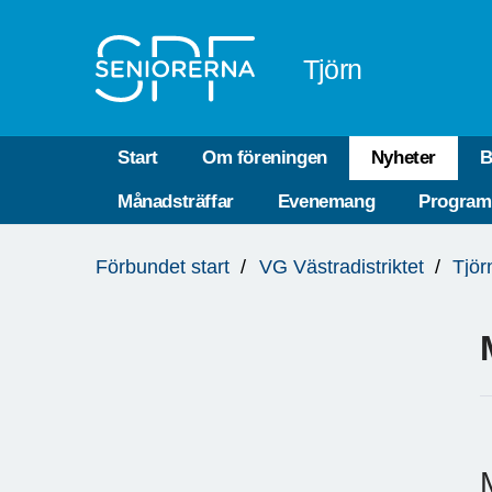
Till övergripande innehåll
Tjörn
Start
Om föreningen
Nyheter
B
Månadsträffar
Evenemang
Program
Du
Förbundet start
VG Västradistriktet
Tjör
är
här: