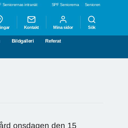
 Seniorernas intranät
SPF Seniorerna
Senioren
ingar
Kontakt
Mina sidor
Sök
g
Bildgalleri
Referat
gård onsdagen den 15