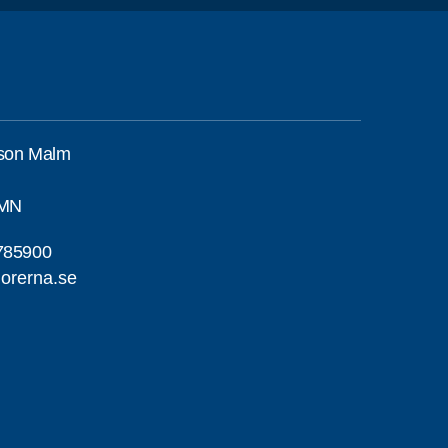
sson Malm
AMN
785900
iorerna.se