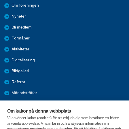
Om föreningen
Nyheter
Bli medlem
Förmåner
Aktiviteter
Digitalisering
Bildgalleri
Referat
Månadsträffar
Evenemang
Om kakor på denna webbplats
Program
Vi använder kakor (cookies) för att erbjuda dig som besökare en bättre
användarupplevelse. Vi samlar in och analyserar information om
Seniorpodden
webbplatsens prestanda och användning, för att förbättra funktioner och