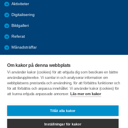
Aktiviteter
Digitalisering
Bildgalleri
Referat
Månadsträffar
Evenemang
Om kakor på denna webbplats
Program
Vi använder kakor (cookies) för att erbjuda dig som besökare en bättre
användarupplevelse. Vi samlar in och analyserar information om
Seniorpodden
webbplatsens prestanda och användning, för att förbättra funktioner och
för att förbättra och anpassa innehållet. Vi använder kakor (cookies) för
att kunna erbjuda anpassade annonser.
Läs mer om kakor
C/o:Björn Andersson Malm
Kålgården 9
471 32 SKÄRHAMN
Tillåt alla kakor
Telefon:
+46 703785900
Inställningar för kakor
tjorn@spfseniorerna.se