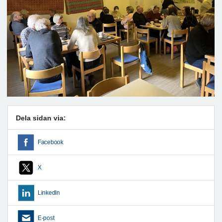
Dela sidan via:
Facebook
X
LinkedIn
E-post