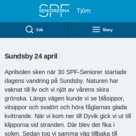
Till övergripande innehåll
Tjörn
Sök
Meny
Sundsby 24 april
Aprilsolen sken när 30 SPF-Seniorer startade
dagens vandring på Sundsby. Naturen har
vaknat till liv och vi njöt av vårens skira
grönska. Längs vägen kunde vi se blåsippor,
vitsippor och svalört och höra fåglarnas glada
kvittrande. När vi kom ner till Dyvik gick vi ut till
klipporna vid stranden. Där blev det fika i
solen. Sedan tog vi samma väg tillbaka till