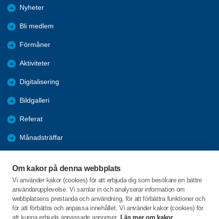
Nyheter
Bli medlem
Förmåner
Aktiviteter
Digitalisering
Bildgalleri
Referat
Månadsträffar
Evenemang
Om kakor på denna webbplats
Program
Vi använder kakor (cookies) för att erbjuda dig som besökare en bättre
användarupplevelse. Vi samlar in och analyserar information om
Seniorpodden
webbplatsens prestanda och användning, för att förbättra funktioner och
för att förbättra och anpassa innehållet. Vi använder kakor (cookies) för
att kunna erbjuda anpassade annonser.
Läs mer om kakor