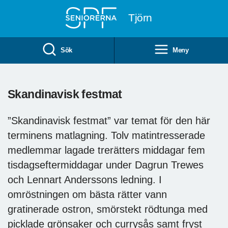
Till övergripande innehåll
Tjörn
Sök
Meny
Skandinavisk festmat
”Skandinavisk festmat” var temat för den här
terminens matlagning. Tolv matintresserade
medlemmar lagade trerätters middagar fem
tisdagseftermiddagar under Dagrun Trewes
och Lennart Anderssons ledning. I
omröstningen om bästa rätter vann
gratinerade ostron, smörstekt rödtunga med
picklade grönsaker och currysås samt fryst