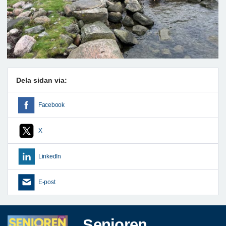
Dela sidan via:
Facebook
X
LinkedIn
E-post
Senioren