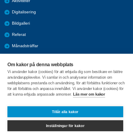
Aktiviteter
Digitalisering
Bildgalleri
Referat
Månadsträffar
Evenemang
Om kakor på denna webbplats
Program
Vi använder kakor (cookies) för att erbjuda dig som besökare en bättre
användarupplevelse. Vi samlar in och analyserar information om
Seniorpodden
webbplatsens prestanda och användning, för att förbättra funktioner och
för att förbättra och anpassa innehållet. Vi använder kakor (cookies) för
att kunna erbjuda anpassade annonser.
Läs mer om kakor
C/o:Björn Andersson Malm
Kålgården 9
471 32 SKÄRHAMN
Tillåt alla kakor
Telefon:
+46 703785900
Inställningar för kakor
tjorn@spfseniorerna.se