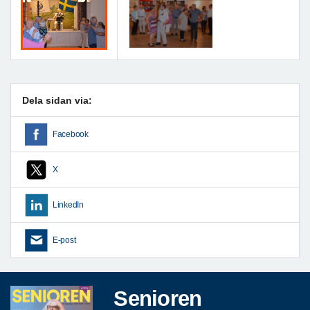
Dela sidan via:
Facebook
X
LinkedIn
E-post
Senioren