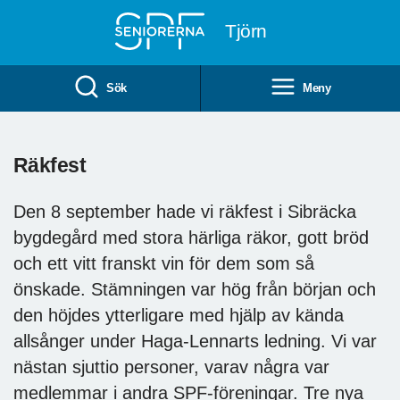
Till övergripande innehåll
Tjörn
Sök
Meny
Räkfest
Den 8 september hade vi räkfest i Sibräcka
bygdegård med stora härliga räkor, gott bröd
och ett vitt franskt vin för dem som så
önskade. Stämningen var hög från början och
den höjdes ytterligare med hjälp av kända
allsånger under Haga-Lennarts ledning. Vi var
nästan sjuttio personer, varav några var
medlemmar i andra SPF-föreningar. Tre nya