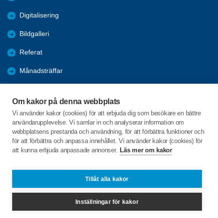
Digitalisering
Bildgalleri
Referat
Månadsträffar
Evenemang
Om kakor på denna webbplats
Program
Vi använder kakor (cookies) för att erbjuda dig som besökare en bättre
användarupplevelse. Vi samlar in och analyserar information om
Seniorpodden
webbplatsens prestanda och användning, för att förbättra funktioner och
för att förbättra och anpassa innehållet. Vi använder kakor (cookies) för
att kunna erbjuda anpassade annonser.
Läs mer om kakor
C/o:Björn Andersson Malm
Kålgården 9
471 32 SKÄRHAMN
Tillåt alla kakor
Telefon:
+46 703785900
Inställningar för kakor
tjorn@spfseniorerna.se