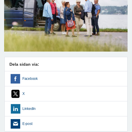
Dela sidan via:
Facebook
X
LinkedIn
E-post