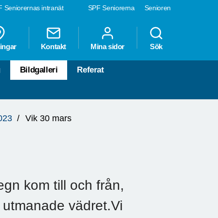
 Seniorernas intranät
SPF Seniorerna
Senioren
ingar
Kontakt
Mina sidor
Sök
g
Bildgalleri
Referat
023
Vik 30 mars
n kom till och från,
r utmanade vädret.Vi