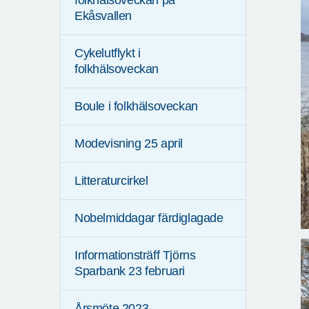
folkhälsoveckan på
Ekåsvallen
Cykelutflykt i
folkhälsoveckan
Boule i folkhälsoveckan
Modevisning 25 april
Litteraturcirkel
Nobelmiddagar färdiglagade
Informationsträff Tjörns
Sparbank 23 februari
Årsmöte 2023