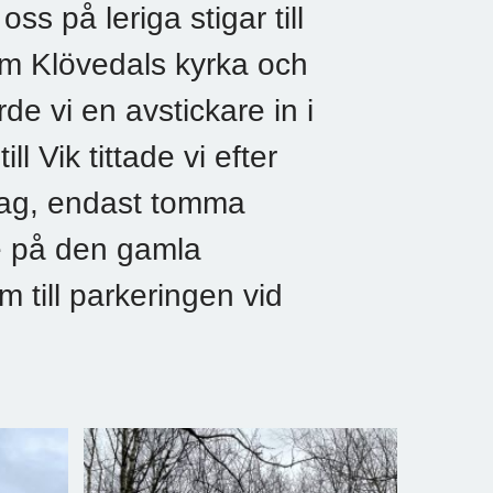
ss på leriga stigar till
 om Klövedals kyrka och
de vi en avstickare in i
l Vik tittade vi efter
idag, endast tomma
re på den gamla
 till parkeringen vid