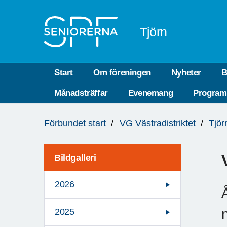
Till övergripande innehåll
Tjörn
Start
Om föreningen
Nyheter
B
Månadsträffar
Evenemang
Program
Du
Förbundet start
VG Västradistriktet
Tjör
är
här:
Bildgalleri
2026
2025