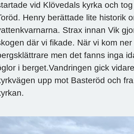
startade vid Klövedals kyrka och tog o
Toröd. Henry berättade lite historik
vattenkvarnarna. Strax innan Vik gjor
skogen där vi fikade. När vi kom ner til
bergsklättrare men det fanns inga 
öglor i berget.Vandringen gick vida
kyrkvägen upp mot Basteröd och fram
kyrkan.