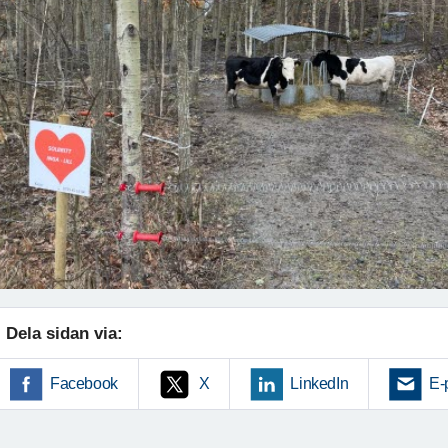
Dela sidan via:
Facebook
X
LinkedIn
E-