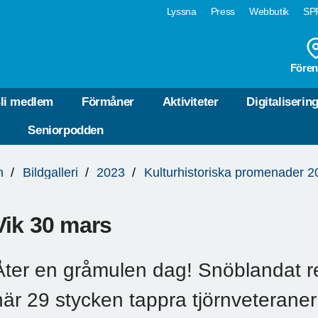
Lyssna
Press
Webbutik
SPF
Fören
li medlem
Förmåner
Aktiviteter
Digitaliserin
Seniorpodden
n
Bildgalleri
2023
Kulturhistoriska promenader 2
Vik 30 mars
Åter en gråmulen dag! Snöblandat reg
när 29 stycken tappra tjörnveterane