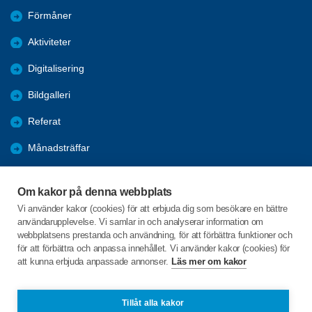
Förmåner
Aktiviteter
Digitalisering
Bildgalleri
Referat
Månadsträffar
Evenemang
Om kakor på denna webbplats
Program
Vi använder kakor (cookies) för att erbjuda dig som besökare en bättre
användarupplevelse. Vi samlar in och analyserar information om
Seniorpodden
webbplatsens prestanda och användning, för att förbättra funktioner och
för att förbättra och anpassa innehållet. Vi använder kakor (cookies) för
att kunna erbjuda anpassade annonser.
Läs mer om kakor
C/o:Björn Andersson Malm
Kålgården 9
471 32 SKÄRHAMN
Tillåt alla kakor