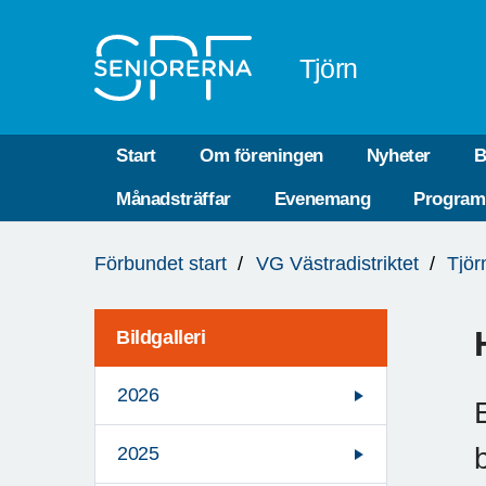
Till övergripande innehåll
Tjörn
Start
Om föreningen
Nyheter
B
Månadsträffar
Evenemang
Program
Du
Förbundet start
VG Västradistriktet
Tjör
är
här:
Bildgalleri
2026
2025