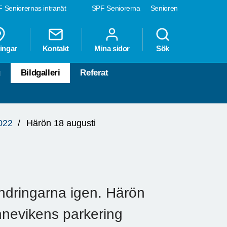
 Seniorernas intranät
SPF Seniorerna
Senioren
ingar
Kontakt
Mina sidor
Sök
g
Bildgalleri
Referat
022
Härön 18 augusti
ndringarna igen. Härön
nnevikens parkering