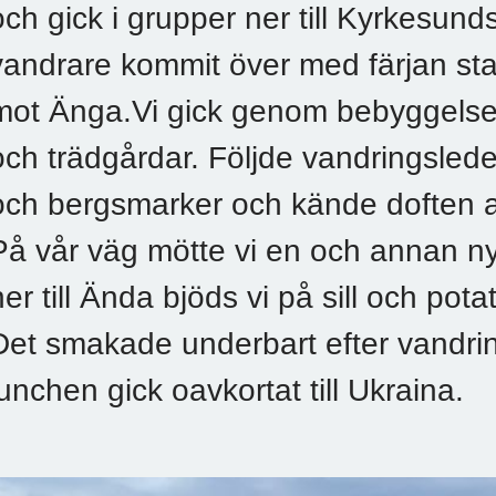
och gick i grupper ner till Kyrkesund
vandrare kommit över med färjan sta
mot Änga.Vi gick genom bebyggelse
och trädgårdar. Följde vandringsle
och bergsmarker och kände doften 
På vår väg mötte vi en och annan ny
ner till Ända bjöds vi på sill och po
Det smakade underbart efter vandrin
lunchen gick oavkortat till Ukraina.