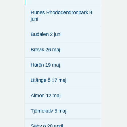
Runes Rhododendronpark 9
juni
Budalen 2 juni
Brevik 26 maj
Härön 19 maj
Utänge ö 17 maj
Almön 12 maj
Tjörnekalv 5 maj
Säby ö 28 april