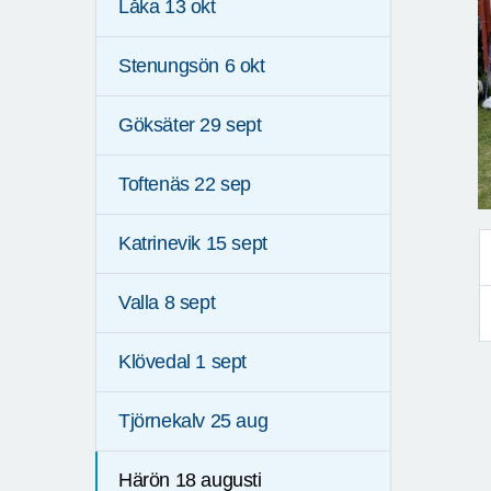
Låka 13 okt
Stenungsön 6 okt
Göksäter 29 sept
Toftenäs 22 sep
Katrinevik 15 sept
Valla 8 sept
Klövedal 1 sept
Tjörnekalv 25 aug
Härön 18 augusti