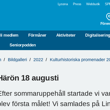
Lyssna
Press
Webbutik
SPF
Fören
li medlem
Förmåner
Aktiviteter
Digitaliserin
Seniorpodden
n
Bildgalleri
2022
Kulturhistoriska promenader 2
Härön 18 augusti
Efter sommaruppehåll startade vi va
blev första målet! Vi samlades på Li