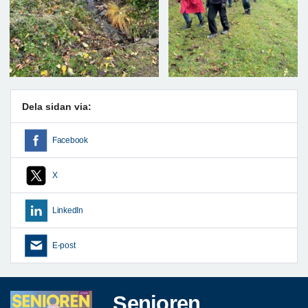
Dela sidan via:
Facebook
X
LinkedIn
E-post
Senioren