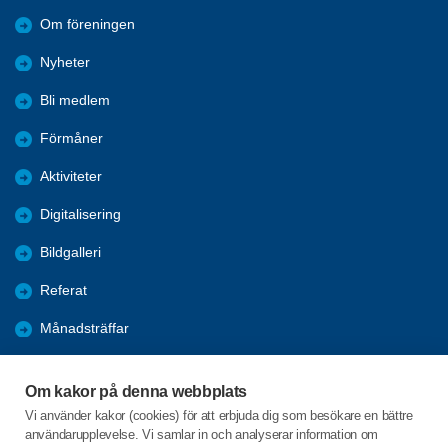
Om föreningen
Nyheter
Bli medlem
Förmåner
Aktiviteter
Digitalisering
Bildgalleri
Referat
Månadsträffar
Evenemang
Om kakor på denna webbplats
Program
Vi använder kakor (cookies) för att erbjuda dig som besökare en bättre
användarupplevelse. Vi samlar in och analyserar information om
Seniorpodden