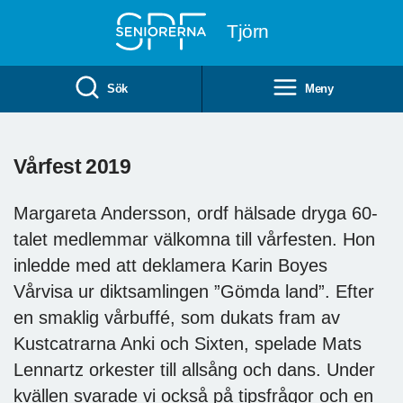
Till övergripande innehåll
Tjörn
Sök
Meny
Vårfest 2019
Margareta Andersson, ordf hälsade dryga 60-
talet medlemmar välkomna till vårfesten. Hon
inledde med att deklamera Karin Boyes
Vårvisa ur diktsamlingen ”Gömda land”. Efter
en smaklig vårbuffé, som dukats fram av
Kustcatrarna Anki och Sixten, spelade Mats
Lennartz orkester till allsång och dans. Under
kvällen svarade vi också på tipsfrågor och en