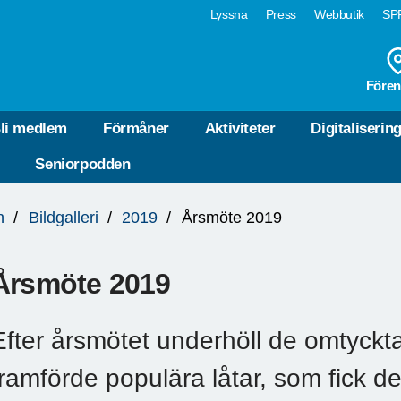
Lyssna
Press
Webbutik
SPF
Fören
li medlem
Förmåner
Aktiviteter
Digitaliserin
Seniorpodden
n
Bildgalleri
2019
Årsmöte 2019
Årsmöte 2019
Efter årsmötet underhöll de omtyck
framförde populära låtar, som fick de