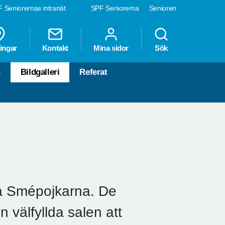
 Seniorernas intranät
SPF Seniorerna
Senioren
ingar
Kontakt
Mina sidor
Sök
g
Bildgalleri
Referat
ta Smépojkarna. De
n välfyllda salen att