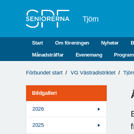
Till övergripande innehåll
Tjörn
Start
Om föreningen
Nyheter
B
Månadsträffar
Evenemang
Program
Du
Förbundet start
VG Västradistriktet
Tjör
är
här:
Bildgalleri
2026
2025