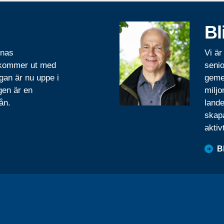
Bl
rnas
Vi är
 kommer ut med
senio
gan är nu uppe i
geme
gen är en
miljo
ån.
lande
skapa
aktiv
B