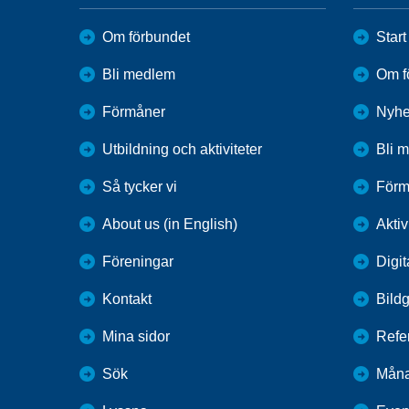
Om förbundet
Start
Bli medlem
Om f
Förmåner
Nyhe
Utbildning och aktiviteter
Bli 
Så tycker vi
Förm
About us (in English)
Aktiv
Föreningar
Digit
Kontakt
Bildg
Mina sidor
Refe
Sök
Måna