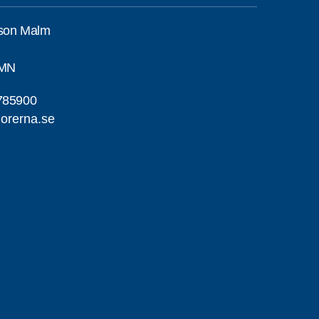
sson Malm
AMN
785900
iorerna.se