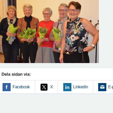
Dela sidan via:
Facebook
X
LinkedIn
E-