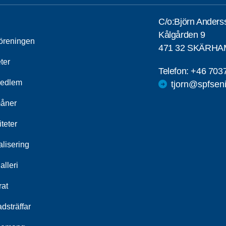
C/o:Björn Ander
Kålgården 9
öreningen
471 32 SKÄRH
ter
Telefon:
+46 703
medlem
tjorn@spfsen
åner
iteter
alisering
alleri
rat
dsträffar