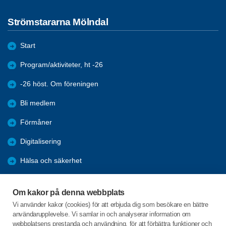
Strömstararna Mölndal
Start
Program/aktiviteter, ht -26
-26 höst. Om föreningen
Bli medlem
Förmåner
Digitalisering
Hälsa och säkerhet
Nyheter
Om kakor på denna webbplats
Arkiv
Vi använder kakor (cookies) för att erbjuda dig som besökare en bättre
användarupplevelse. Vi samlar in och analyserar information om
-26 höst. Om föreningen
webbplatsens prestanda och användning, för att förbättra funktioner och