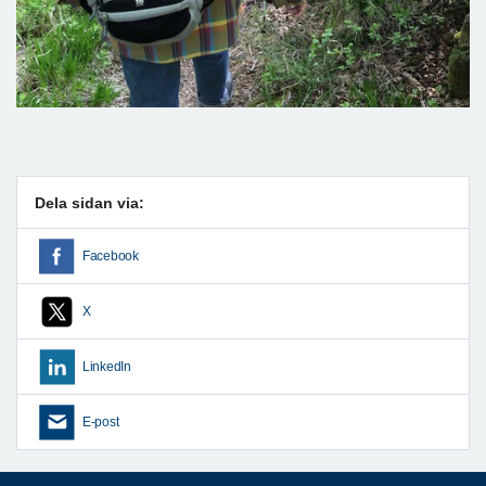
Dela sidan via:
Facebook
X
LinkedIn
E-post