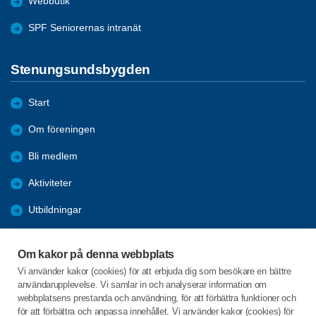
Webbutik
SPF Seniorernas intranät
Stenungsundsbygden
Start
Om föreningen
Bli medlem
Aktiviteter
Utbildningar
Allmän information
Om kakor på denna webbplats
Bildgalleri
Vi använder kakor (cookies) för att erbjuda dig som besökare en bättre
användarupplevelse. Vi samlar in och analyserar information om
Styrelse 2024
webbplatsens prestanda och användning, för att förbättra funktioner och
för att förbättra och anpassa innehållet. Vi använder kakor (cookies) för