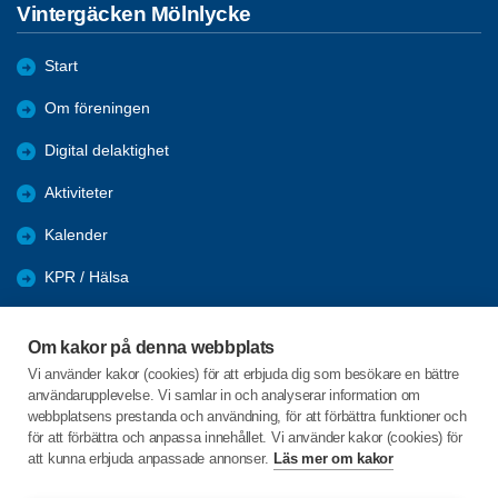
Vintergäcken Mölnlycke
Start
Om föreningen
Digital delaktighet
Aktiviteter
Kalender
KPR / Hälsa
Återblick
Om kakor på denna webbplats
Nyhetsarkiv
Vi använder kakor (cookies) för att erbjuda dig som besökare en bättre
användarupplevelse. Vi samlar in och analyserar information om
Länkar
webbplatsens prestanda och användning, för att förbättra funktioner och
för att förbättra och anpassa innehållet. Vi använder kakor (cookies) för
att kunna erbjuda anpassade annonser.
Läs mer om kakor
C/o:Barbro Månsson
Skogsvägen 10