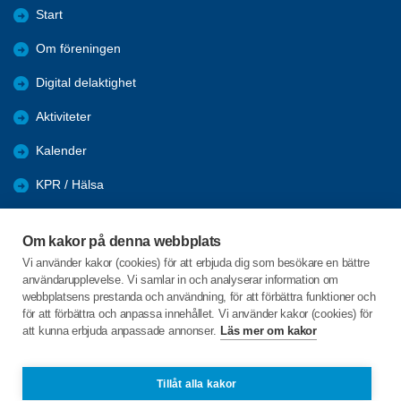
Start
Om föreningen
Digital delaktighet
Aktiviteter
Kalender
KPR / Hälsa
Återblick
Om kakor på denna webbplats
Nyhetsarkiv
Vi använder kakor (cookies) för att erbjuda dig som besökare en bättre
användarupplevelse. Vi samlar in och analyserar information om
Länkar
webbplatsens prestanda och användning, för att förbättra funktioner och
för att förbättra och anpassa innehållet. Vi använder kakor (cookies) för
att kunna erbjuda anpassade annonser.
Läs mer om kakor
C/o:Barbro Månsson
Skogsvägen 10
435 38 MÖLNLYCKE
Tillåt alla kakor