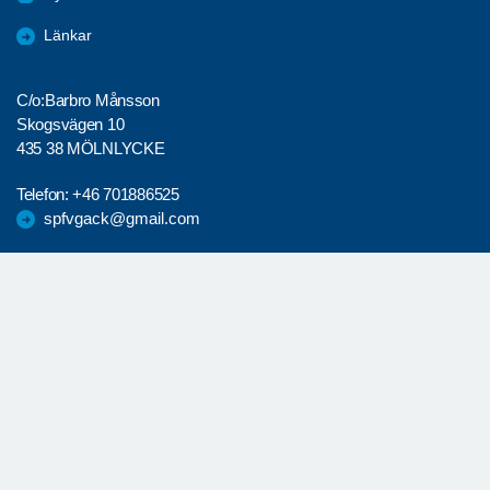
Länkar
C/o:Barbro Månsson
Skogsvägen 10
435 38 MÖLNLYCKE
Telefon:
+46 701886525
spfvgack@gmail.com