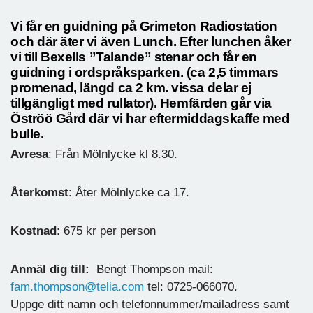
Vi får en guidning på Grimeton Radiostation
och där äter vi även Lunch. Efter lunchen åker
vi till Bexells ”Talande” stenar och får en
guidning i ordspråksparken. (ca 2,5 timmars
promenad, längd ca 2 km. vissa delar ej
tillgängligt med rullator). Hemfärden går via
Öströö Gård där vi har eftermiddagskaffe med
bulle.
Avresa
: Från Mölnlycke kl 8.30.
Återkomst
: Åter Mölnlycke ca 17.
Kostnad
: 675 kr per person
Anmäl dig till:
Bengt Thompson mail:
fam.thompson@telia.com
tel: 0725-066070.
Uppge ditt namn och telefonnummer/mailadress samt