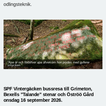
odlingsteknik.
”Apa är och förblifver apa äfven om hon prydes med gyllene
smycken.”
SPF Vintergäcken bussresa till Grimeton,
Bexells ”Talande” stenar och Öströö Gård
onsdag 16 september 2026.