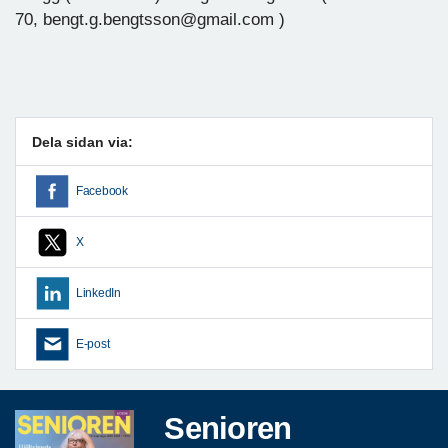
70, bengt.g.bengtsson@gmail.com )
Dela sidan via:
Facebook
X
LinkedIn
E-post
Senioren