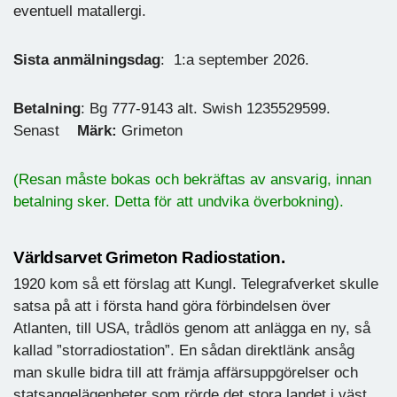
eventuell matallergi.
Sista anmälningsdag
: 1:a september 2026.
Betalning
: Bg 777-9143 alt. Swish 1235529599.
Senast
Märk:
Grimeton
(Resan måste bokas och bekräftas av ansvarig, innan
betalning sker. Detta för att undvika överbokning).
Världsarvet Grimeton Radiostation.
1920 kom så ett förslag att Kungl. Telegrafverket skulle
satsa på att i första hand göra förbindelsen över
Atlanten, till USA, trådlös genom att anlägga en ny, så
kallad ”storradiostation”. En sådan direktlänk ansåg
man skulle bidra till att främja affärsuppgörelser och
statsangelägenheter som rörde det stora landet i väst,