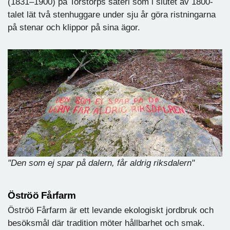
(1831–1900) på Torstorps säteri som i slutet av 1800-
talet lät två stenhuggare under sju år göra ristningarna
på stenar och klippor på sina ägor.
"Den som ej spar på dalern, får aldrig riksdalern"
Öströö Fårfarm
Öströö Fårfarm är ett levande ekologiskt jordbruk och
besöksmål där tradition möter hållbarhet och smak.