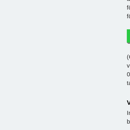
f
f
(
v
0
t
I
b