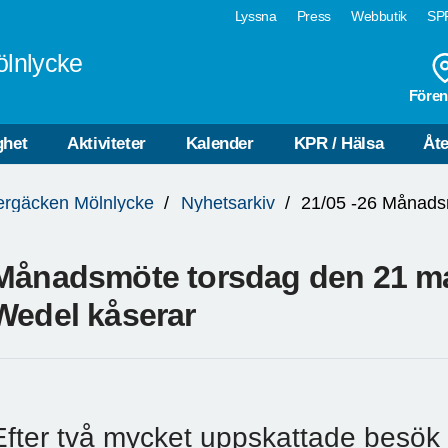
Lyssna
Press
Webbutik
SPF
ölnlycke
Fören
ghet
Aktiviteter
Kalender
KPR / Hälsa
Åte
ergäcken Mölnlycke
Nyhetsarkiv
21/05 -26 Månads
Månadsmöte torsdag den 21 maj,
Wedel kåserar
Efter två mycket uppskattade besök 