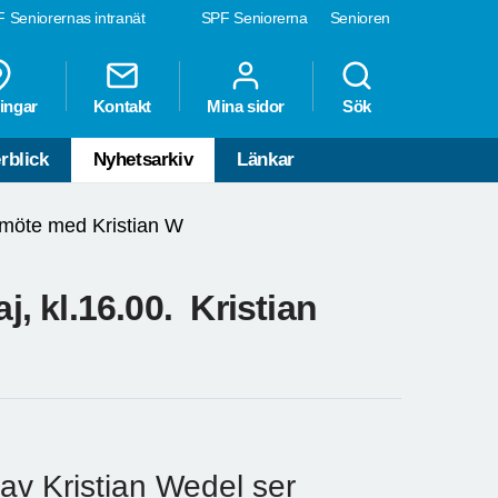
 Seniorernas intranät
SPF Seniorerna
Senioren
ingar
Kontakt
Mina sidor
Sök
rblick
Nyhetsarkiv
Länkar
möte med Kristian W
 kl.16.00. Kristian
av Kristian Wedel ser