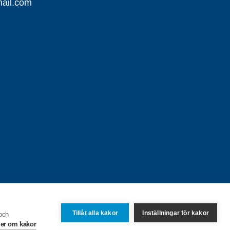
ail.com
Tillåt alla kakor
Inställningar för kakor
 och
er om kakor