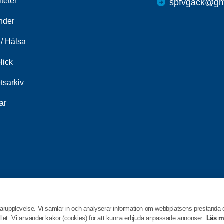
iteter
spfvgack@gm
nder
/ Hälsa
lick
tsarkiv
ar
darupplevelse. Vi samlar in och analyserar information om webbplatsens prestanda
hållet. Vi använder kakor (cookies) för att kunna erbjuda anpassade annonser.
Läs m