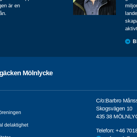
gen är en
miljo
ån.
lande
skapa
aktiv
B
rgäcken Mölnlycke
C/o:Barbro Måns
Skogsvägen 10
öreningen
435 38 MÖLNLY
al delaktighet
Telefon:
+46 701