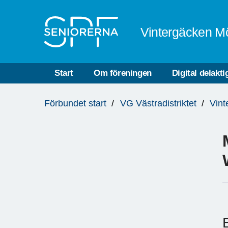
Till övergripande innehåll
Vintergäcken M
Start
Om föreningen
Digital delakti
Du
Förbundet start
VG Västradistriktet
Vint
är
här: