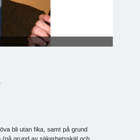
.
höva bli utan fika, samt på grund
en (på grund av säkerhetsskäl och