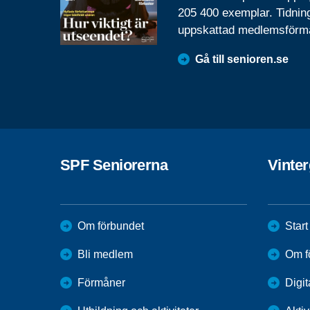
205 400 exemplar. Tidnin
uppskattad medlemsförm
Gå till senioren.se
SPF Seniorerna
Vinte
Om förbundet
Start
Bli medlem
Om f
Förmåner
Digit