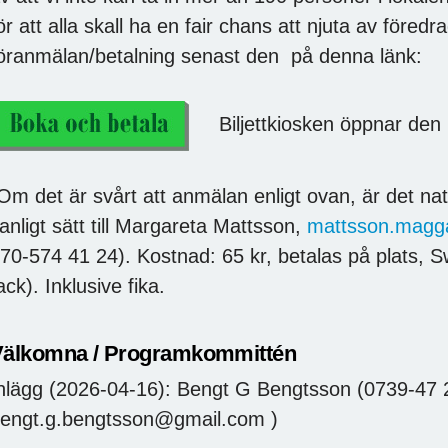
ör att alla skall ha en fair chans att njuta av föred
öranmälan/betalning senast den på denna länk:
Biljettkiosken öppnar den 1
Om det är svårt att anmälan enligt ovan, är det natu
anligt sätt till Margareta Mattsson,
mattsson.magg
70-574 41 24). Kostnad: 65 kr, betalas på plats, S
ack). Inklusive fika.
Välkomna / Programkommittén
nlägg (2026-04-16): Bengt G Bengtsson (0739-47 
engt.g.bengtsson@gmail.com )