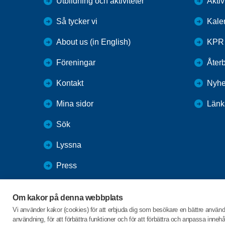
Utbildning och aktiviteter
Aktiv
Så tycker vi
Kale
About us (in English)
KPR 
Föreningar
Återb
Kontakt
Nyhe
Mina sidor
Länk
Sök
Lyssna
Press
Webbutik
Om kakor på denna webbplats
SPF Seniorernas intranät
Vi använder kakor (cookies) för att erbjuda dig som besökare en bättre använ
användning, för att förbättra funktioner och för att förbättra och anpassa inne