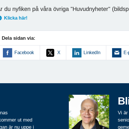
r du nyfiken på våra övriga "Huvudnyheter" (bildsp
Klicka här!
Dela sidan via:
Facebook
X
LinkedIn
E-
Bl
rnas
Vi är
 kommer ut med
senio
gan är nu uppe i
geme