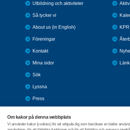
Utbildning och aktiviteter
Aktiv
Så tycker vi
Kale
About us (in English)
KPR 
Föreningar
Återb
Kontakt
Nyhe
Mina sidor
Länk
Sök
Lyssna
Press
Webbutik
Om kakor på denna webbplats
SPF Seniorernas intranät
Vi använder kakor (cookies) för att erbjuda dig som besökare en bättre använ
användning, för att förbättra funktioner och för att förbättra och anpassa inne