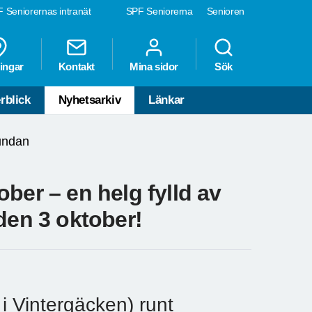
 Seniorernas intranät
SPF Seniorerna
Senioren
ingar
Kontakt
Mina sidor
Sök
rblick
Nyhetsarkiv
Länkar
undan
ber – en helg fylld av
den 3 oktober!
i Vintergäcken) runt