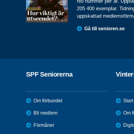
nio nummer per år. Uppla
205 400 exemplar. Tidnin
uppskattad medlemsförm
Gå till senioren.se
SPF Seniorerna
Vinte
Om förbundet
Start
Bli medlem
Om f
Förmåner
Digit