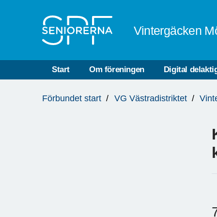
Till övergripande innehåll
Vintergäcken M
Start
Om föreningen
Digital delakti
Du
Förbundet start
VG Västradistriktet
Vint
är
här: