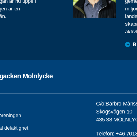
gan är nu uppe i
geme
gen är en
miljo
ån.
lande
skapa
aktiv
B
rgäcken Mölnlycke
C/o:Barbro Måns
Skogsvägen 10
öreningen
435 38 MÖLNLY
al delaktighet
Telefon:
+46 701