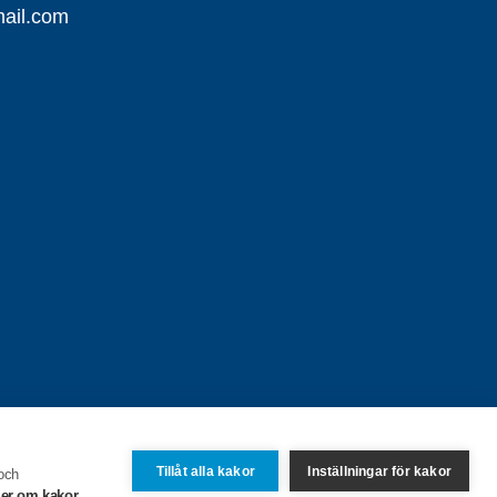
ail.com
Tillåt alla kakor
Inställningar för kakor
 och
er om kakor