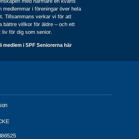
nskapen med närmare en kvarts
n medlemmar i föreningar över hela
t. Tillsammans verkar vi för att
 bättre villkor för äldre – och ett
t liv för dig som senior.
li medlem i SPF Seniorerna här
son
CKE
886525