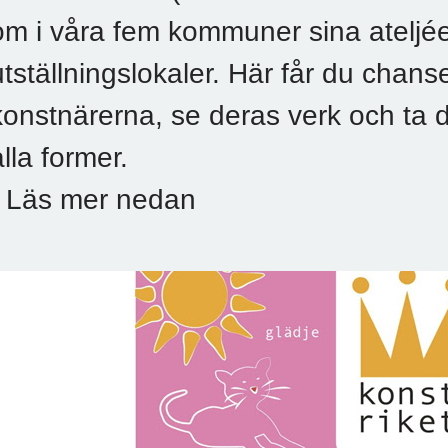
om i våra fem kommuner sina ateljé
utställningslokaler. Här får du chans
konstnärerna, se deras verk och ta d
alla former.
- Läs mer nedan