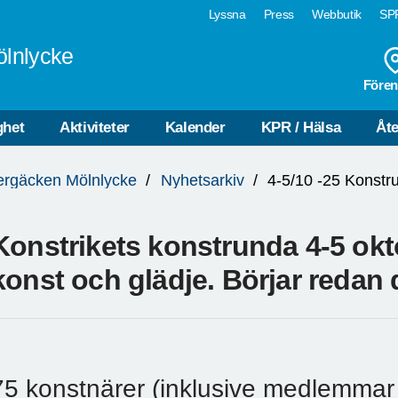
Lyssna
Press
Webbutik
SPF
ölnlycke
Fören
ghet
Aktiviteter
Kalender
KPR / Hälsa
Åte
ergäcken Mölnlycke
Nyhetsarkiv
4-5/10 -25 Konstr
Konstrikets konstrunda 4-5 okto
konst och glädje. Börjar redan 
75 konstnärer (inklusive medlemmar 