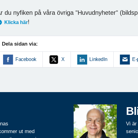
r du nyfiken på våra övriga "Huvudnyheter" (bildsp
!
Klicka här
Dela sidan via:
Facebook
X
LinkedIn
E-
Bl
rnas
Vi är
 kommer ut med
senio