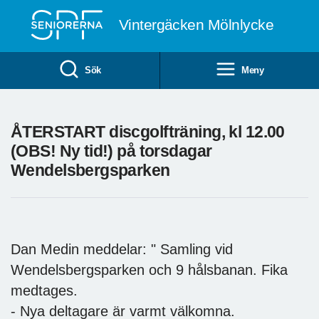
Till övergripande innehåll
Vintergäcken Mölnlycke
Sök
Meny
ÅTERSTART discgolfträning, kl 12.00
(OBS! Ny tid!) på torsdagar
Wendelsbergsparken
Dan Medin meddelar: " Samling vid
Wendelsbergsparken och 9 hålsbanan. Fika
medtages.
- Nya deltagare är varmt välkomna.