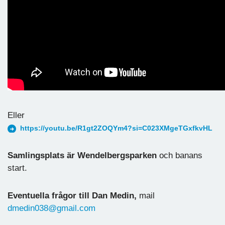
Eller
https://youtu.be/R1gt2ZOQYm4?si=C023XMgeTGxfkvHL
Samlingsplats är Wendelbergsparken
och banans
start.
Eventuella frågor till Dan Medin,
mail
dmedin038@gmail.com