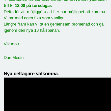
till kl 12.00 på torsdagar.
Detta för att möjliggöra att fler har möjlighet att komma.
Vi tar med egen fika som vanligt.
Längre fram kan vi ta en gemensam promenad och gå
igenom den nya 18 hålsbanan.
Väl mött.
Dan Medin
Nya deltagare välkomna.