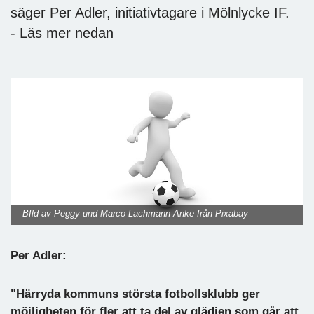
säger Per Adler, initiativtagare i Mölnlycke IF.
- Läs mer nedan
BIld av Peggy und Marco Lachmann-Anke från Pixabay
Per Adler:
"Härryda kommuns största fotbollsklubb ger
möjligheten för fler att ta del av glädjen som går att