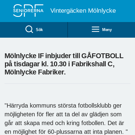
Till övergripande innehåll
Vintergäcken Mölnlycke
Sök
Meny
Mölnlycke IF inbjuder till GÅFOTBOLL
på tisdagar kl. 10.30 i Fabrikshall C,
Mölnlycke Fabriker.
"Härryda kommuns största fotbollsklubb ger
möjligheten för fler att ta del av glädjen som
går att skapa med och kring fotbollen. Det är
en möjlighet för 60-plussarna att inta planen. "