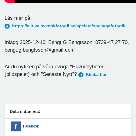
Läs mer på
https://aktiva.svenskfotboll.se/spelare/spela/gafotboll/
Inlägg 2025-12-16: Bengt G Bengtsson, 0739-47 27 70,
bengt.g.bengtsson@gmail.com
Är du nyfiken på våra övriga "Huvudnyheter"
(bildspelet) och "Senaste Nytt"?
Klicka här
Dela sidan via:
Facebook