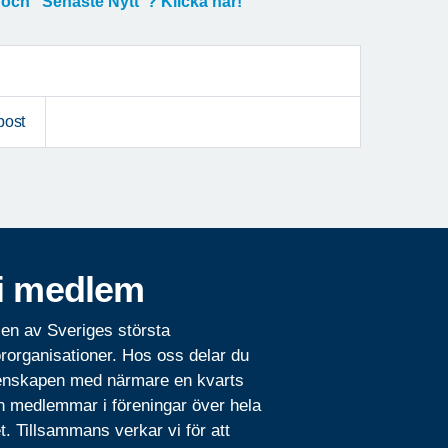
 och "Senaste Nytt"? Klicka här!
post
i medlem
 en av Sveriges största
rorganisationer. Hos oss delar du
nskapen med närmare en kvarts
n medlemmar i föreningar över hela
t. Tillsammans verkar vi för att