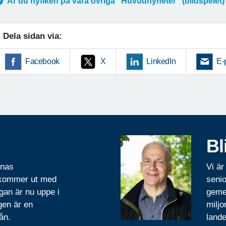
Är du nyfiken på våra övriga "Huvudnyheter" (bildspelet)
Dela sidan via:
Facebook
X
LinkedIn
E-
Bl
rnas
Vi är
 kommer ut med
senio
gan är nu uppe i
geme
gen är en
miljo
ån.
lande