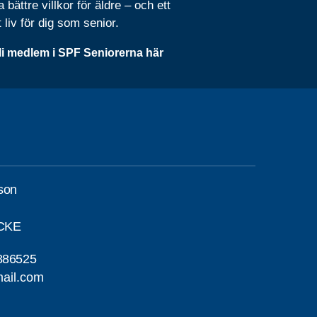
 bättre villkor för äldre – och ett
t liv för dig som senior.
li medlem i SPF Seniorerna här
son
CKE
886525
ail.com