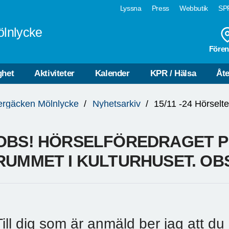
Lyssna
Press
Webbutik
SPF
ölnlycke
Fören
ghet
Aktiviteter
Kalender
KPR / Hälsa
Åte
ergäcken Mölnlycke
Nyhetsarkiv
15/11 -24 Hörselte
OBS! HÖRSELFÖREDRAGET PÅ
RUMMET I KULTURHUSET. OB
Till dig som är anmäld ber jag att d