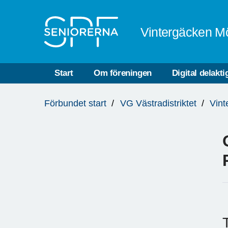
Till övergripande innehåll
Vintergäcken M
Start
Om föreningen
Digital delakti
Du
Förbundet start
VG Västradistriktet
Vint
är
här: