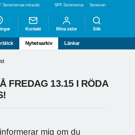
 Seniorernas intranät
SPF Seniorerna
Senioren
ingar
Kontakt
Mina sidor
Sök
rblick
Nyhetsarkiv
Länkar
st
 FREDAG 13.15 I RÖDA
S!
u informerar mig om du