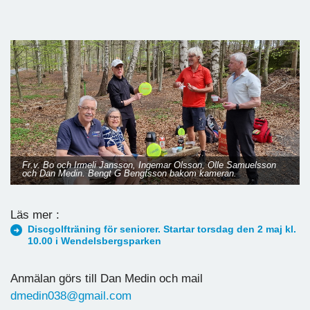
Fr.v. Bo och Irmeli Jansson, Ingemar Olsson, Olle Samuelsson
och Dan Medin. Bengt G Bengtsson bakom kameran.
Läs mer :
Discgolfträning för seniorer. Startar torsdag den 2 maj kl.
10.00 i Wendelsbergsparken
Anmälan görs till Dan Medin och mail
dmedin038@gmail.com