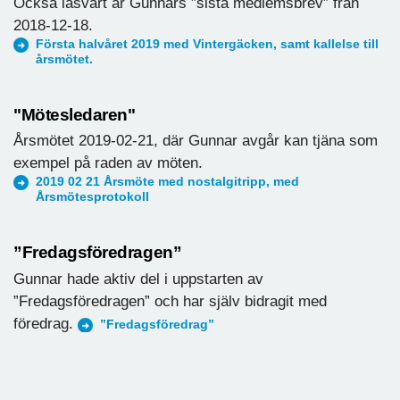
Också läsvärt är Gunnars ”sista medlemsbrev” från
2018-12-18.
Första halvåret 2019 med Vintergäcken, samt kallelse till
årsmötet.
"Mötesledaren"
Årsmötet 2019-02-21, där Gunnar avgår kan tjäna som
exempel på raden av möten.
2019 02 21 Årsmöte med nostalgitripp, med
Årsmötesprotokoll
”Fredagsföredragen”
Gunnar hade aktiv del i uppstarten av
”Fredagsföredragen” och har själv bidragit med
föredrag.
”Fredagsföredrag”