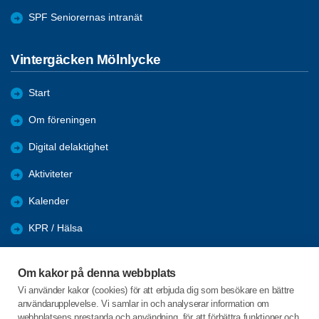
SPF Seniorernas intranät
Vintergäcken Mölnlycke
Start
Om föreningen
Digital delaktighet
Aktiviteter
Kalender
KPR / Hälsa
Återblick
Om kakor på denna webbplats
Nyhetsarkiv
Vi använder kakor (cookies) för att erbjuda dig som besökare en bättre
användarupplevelse. Vi samlar in och analyserar information om
Länkar
webbplatsens prestanda och användning, för att förbättra funktioner och