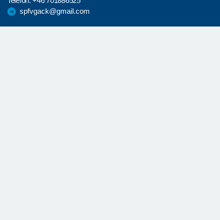
Telefon:
+46 701886525
spfvgack@gmail.com