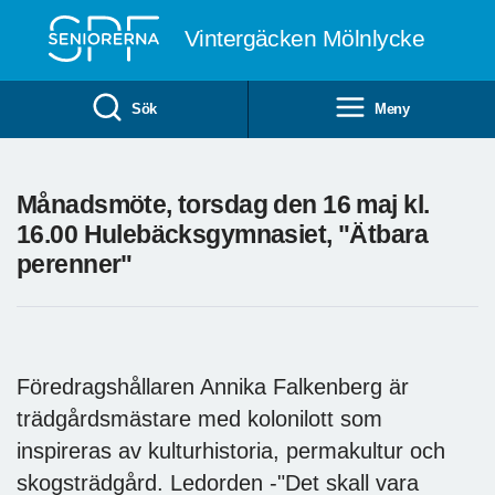
Till övergripande innehåll
Vintergäcken Mölnlycke
Sök
Meny
Månadsmöte, torsdag den 16 maj kl.
16.00 Hulebäcksgymnasiet, "Ätbara
perenner"
Föredragshållaren Annika Falkenberg är
trädgårdsmästare med kolonilott som
inspireras av kulturhistoria, permakultur och
skogsträdgård. Ledorden -"Det skall vara