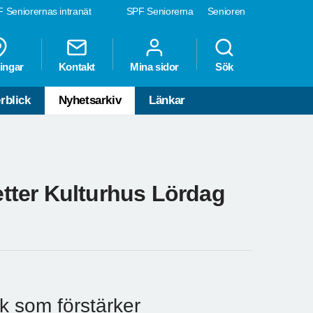
 Seniorernas intranät
SPF Seniorerna
Senioren
ingar
Kontakt
Mina sidor
Sök
rblick
Nyhetsarkiv
Länkar
tter Kulturhus Lördag
ik som förstärker