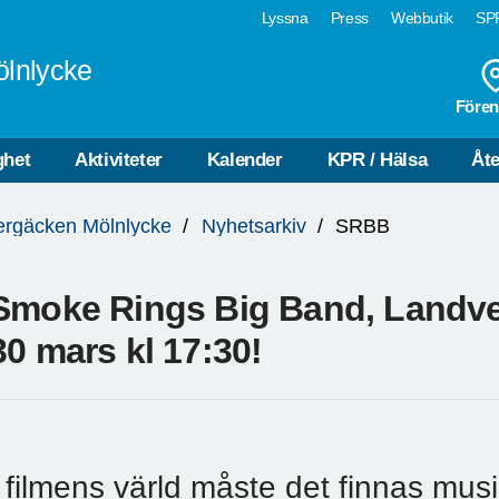
Lyssna
Press
Webbutik
SPF
ölnlycke
Fören
ghet
Aktiviteter
Kalender
KPR / Hälsa
Åte
ergäcken Mölnlycke
Nyhetsarkiv
SRBB
Smoke Rings Big Band, Landve
30 mars kl 17:30!
I filmens värld måste det finnas mus