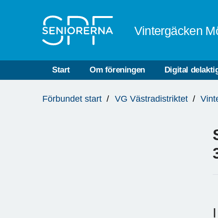
Till övergripande innehåll
Vintergäcken M
Start
Om föreningen
Digital delakti
Du
Förbundet start
VG Västradistriktet
Vint
är
här: