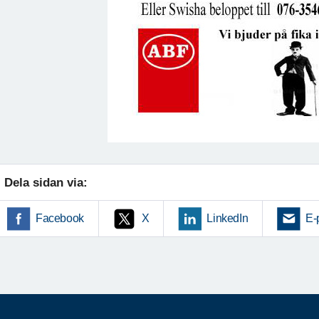
Dela sidan via:
Facebook
X
LinkedIn
E-