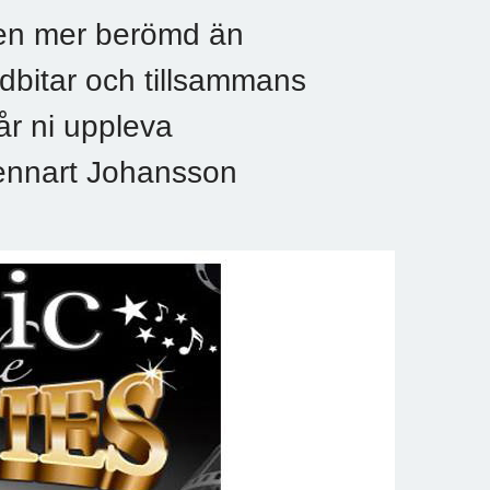
iken mer berömd än
godbitar och tillsammans
år ni uppleva
Lennart Johansson