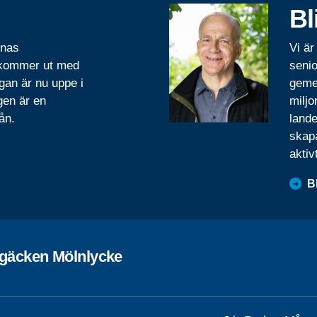
Bl
rnas
Vi är
 kommer ut med
senio
gan är nu uppe i
geme
gen är en
miljo
ån.
lande
skapa
aktiv
B
rgäcken Mölnlycke