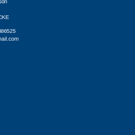
son
CKE
886525
ail.com