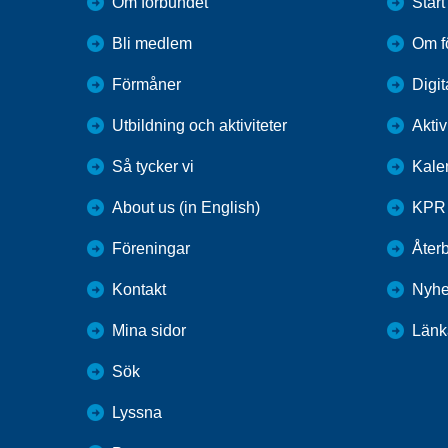
Om förbundet
Start
Bli medlem
Om f
Förmåner
Digit
Utbildning och aktiviteter
Aktiv
Så tycker vi
Kale
About us (in English)
KPR 
Föreningar
Återb
Kontakt
Nyhe
Mina sidor
Länk
Sök
Lyssna