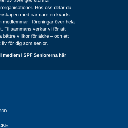
 en av Sveriges största
rorganisationer. Hos oss delar du
nskapen med närmare en kvarts
n medlemmar i föreningar över hela
t. Tillsammans verkar vi för att
 bättre villkor för äldre – och ett
t liv för dig som senior.
li medlem i SPF Seniorerna här
son
CKE