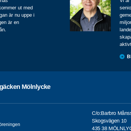
rnas
Vi är
 kommer ut med
senio
gan är nu uppe i
geme
gen är en
miljo
ån.
lande
skapa
aktiv
B
rgäcken Mölnlycke
C/o:Barbro Måns
Skogsvägen 10
öreningen
435 38 MÖLNLY