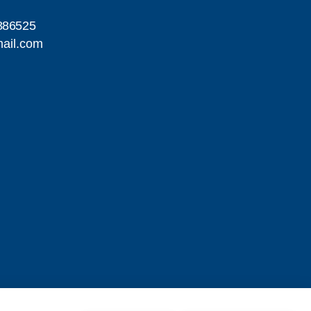
886525
ail.com