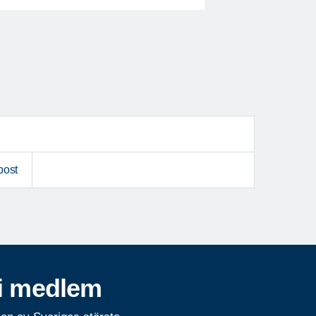
post
i medlem