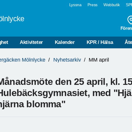
Lyssna
Press
Webbutik
SPF
ölnlycke
Fören
ghet
Aktiviteter
Kalender
KPR / Hälsa
Åte
ergäcken Mölnlycke
Nyhetsarkiv
MM april
Månadsmöte den 25 april, kl. 15
Hulebäcksgymnasiet, med "Hjär
hjärna blomma"