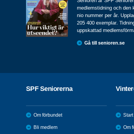
Senioren är SPF Seniore
medlemstidning och den
nio nummer per år. Uppla
205 400 exemplar. Tidnin
uppskattad medlemsförm
Gå till senioren.se
SPF Seniorerna
Vinte
Om förbundet
Start
Bli medlem
Om f