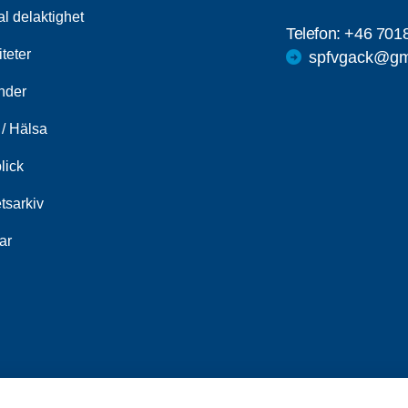
al delaktighet
Telefon:
+46 701
iteter
spfvgack@gm
nder
/ Hälsa
lick
tsarkiv
ar