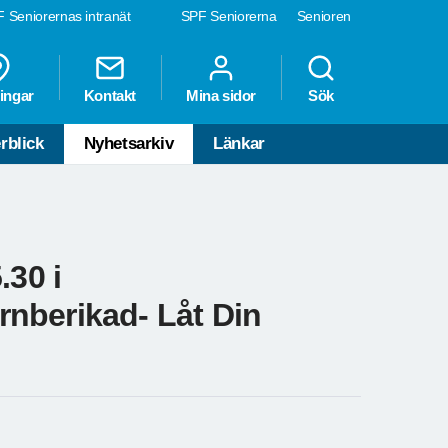
 Seniorernas intranät
SPF Seniorerna
Senioren
ingar
Kontakt
Mina sidor
Sök
rblick
Nyhetsarkiv
Länkar
.30 i
nberikad- Låt Din