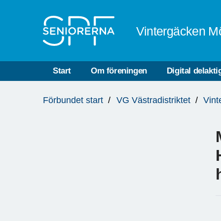
Till övergripande innehåll
Vintergäcken M
Start
Om föreningen
Digital delakti
Du
Förbundet start
VG Västradistriktet
Vint
är
här: