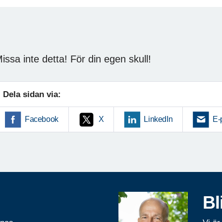
issa inte detta! För din egen skull!
Dela sidan via:
Facebook
X
LinkedIn
E-
Bl