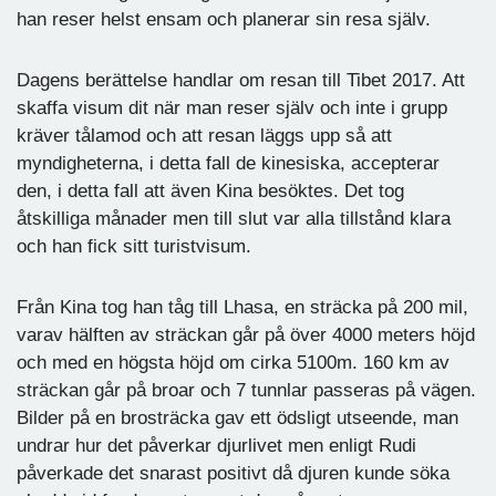
han reser helst ensam och planerar sin resa själv.
Dagens berättelse handlar om resan till Tibet 2017. Att
skaffa visum dit när man reser själv och inte i grupp
kräver tålamod och att resan läggs upp så att
myndigheterna, i detta fall de kinesiska, accepterar
den, i detta fall att även Kina besöktes. Det tog
åtskilliga månader men till slut var alla tillstånd klara
och han fick sitt turistvisum.
Från Kina tog han tåg till Lhasa, en sträcka på 200 mil,
varav hälften av sträckan går på över 4000 meters höjd
och med en högsta höjd om cirka 5100m. 160 km av
sträckan går på broar och 7 tunnlar passeras på vägen.
Bilder på en brosträcka gav ett ödsligt utseende, man
undrar hur det påverkar djurlivet men enligt Rudi
påverkade det snarast positivt då djuren kunde söka