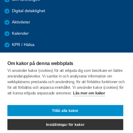
Digital delaktighet
Aktiviteter
Kalender
KPR / Hälsa
Återblick
Om kakor på denna webbplats
Nyhetsarkiv
Vi använder kakor (cookies) för att erbjuda dig som besökare en bättre
användarupplevelse. Vi samlar in och analyserar information om
Länkar
webbplatsens prestanda och användning, för att förbättra funktioner och
för att förbättra och anpassa innehållet. Vi använder kakor (cookies) för
att kunna erbjuda anpassade annonser.
Läs mer om kakor
C/o:Barbro Månsson
Skogsvägen 10
435 38 MÖLNLYCKE
Tillåt alla kakor
Telefon:
+46 701886525
Inställningar för kakor
spfvgack@gmail.com