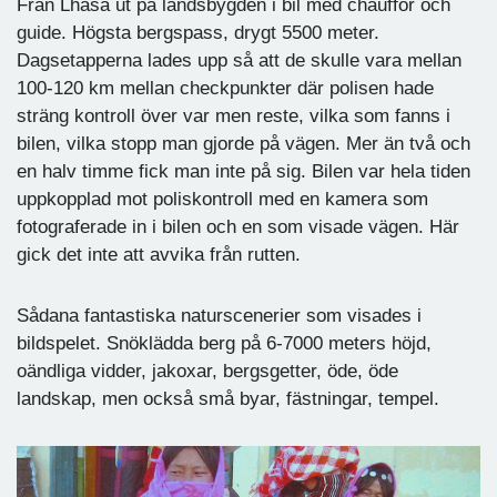
Från Lhasa ut på landsbygden i bil med chaufför och
guide. Högsta bergspass, drygt 5500 meter.
Dagsetapperna lades upp så att de skulle vara mellan
100-120 km mellan checkpunkter där polisen hade
sträng kontroll över var men reste, vilka som fanns i
bilen, vilka stopp man gjorde på vägen. Mer än två och
en halv timme fick man inte på sig. Bilen var hela tiden
uppkopplad mot poliskontroll med en kamera som
fotograferade in i bilen och en som visade vägen. Här
gick det inte att avvika från rutten.
Sådana fantastiska naturscenerier som visades i
bildspelet. Snöklädda berg på 6-7000 meters höjd,
oändliga vidder, jakoxar, bergsgetter, öde, öde
landskap, men också små byar, fästningar, tempel.