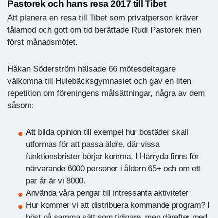
Pastorek och hans resa 2017 till Tibet
Att planera en resa till Tibet som privatperson kräver
tålamod och gott om tid berättade Rudi Pastorek men
först månadsmötet.
Håkan Söderström hälsade 66 mötesdeltagare
välkomna till Hulebäcksgymnasiet och gav en liten
repetition om föreningens målsättningar, några av dem
såsom:
Att bilda opinion till exempel hur bostäder skall
utformas för att passa äldre, där vissa
funktionsbrister börjar komma. I Härryda finns för
närvarande 6000 personer i åldern 65+ och om ett
par år är vi 8000.
Använda våra pengar till intressanta aktiviteter
Hur kommer vi att distribuera kommande program? I
höst på samma sätt som tidigare, men därefter med