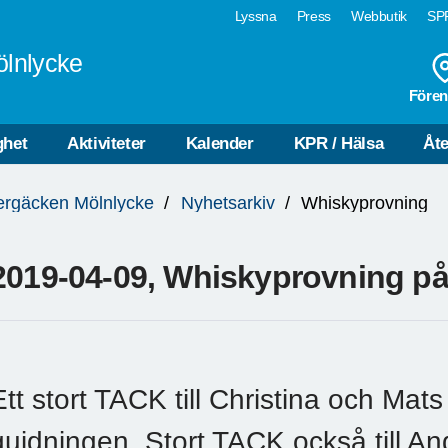
Lyssna
Press
Webbutik
SPF
ölnlycke
Fören
ghet
Aktiviteter
Kalender
KPR / Hälsa
Åte
ergäcken Mölnlycke
Nyhetsarkiv
Whiskyprovning
2019-04-09, Whiskyprovning på
Ett stort TACK till Christina och Mats
guidningen. Stort TACK också till A