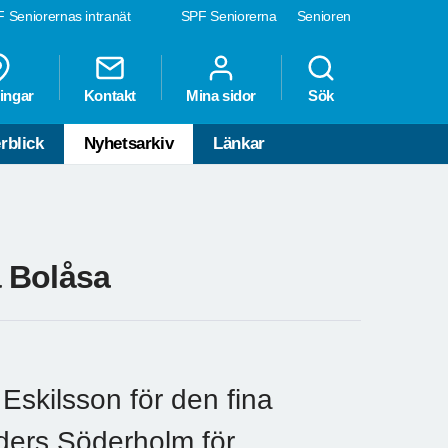
 Seniorernas intranät
SPF Seniorerna
Senioren
ingar
Kontakt
Mina sidor
Sök
rblick
Nyhetsarkiv
Länkar
 Bolåsa
 Eskilsson för den fina
nders Söderholm för