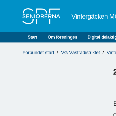
Till övergripande innehåll
Vintergäcken M
Start
Om föreningen
Digital delakti
Du
Förbundet start
VG Västradistriktet
Vint
är
här: