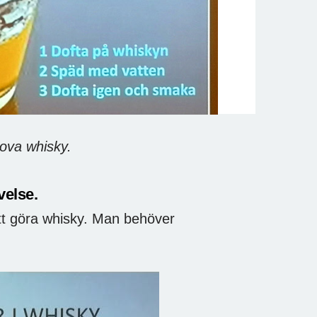
hisky.
velse.
att göra whisky. Man behöver