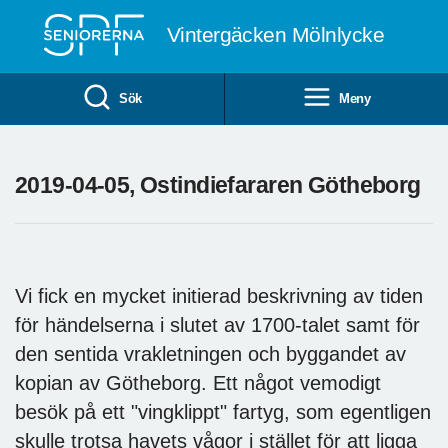
Till övergripande innehåll
Vintergäcken Mölnlycke
Sök
Meny
2019-04-05, Ostindiefararen Götheborg
Vi fick en mycket initierad beskrivning av tiden
för händelserna i slutet av 1700-talet samt för
den sentida vrakletningen och byggandet av
kopian av Götheborg. Ett något vemodigt
besök på ett "vingklippt" fartyg, som egentligen
skulle trotsa havets vågor i stället för att ligga