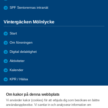
SPF Seniorernas intranät
Vintergäcken Mölnlycke
Start
Om föreningen
Digital delaktighet
Aktiviteter
Kalender
KPR / Hälsa
Återblick
Om kakor på denna webbplats
Nyhetsarkiv
Vi använder kakor (cookies) för att erbjuda dig som besökare en bättre
användarupplevelse. Vi samlar in och analyserar information om
Länkar