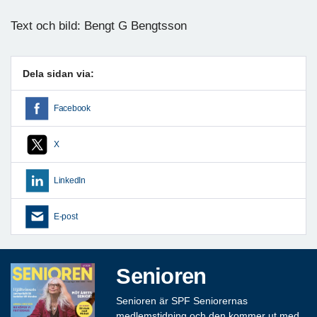
Text och bild: Bengt G Bengtsson
Dela sidan via:
Facebook
X
LinkedIn
E-post
Senioren
Senioren är SPF Seniorernas
medlemstidning och den kommer ut med