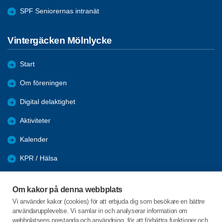
SPF Seniorernas intranät
Vintergäcken Mölnlycke
Start
Om föreningen
Digital delaktighet
Aktiviteter
Kalender
KPR / Hälsa
Återblick
Om kakor på denna webbplats
Nyhetsarkiv
Vi använder kakor (cookies) för att erbjuda dig som besökare en bättre
användarupplevelse. Vi samlar in och analyserar information om
Länkar
webbplatsens prestanda och användning, för att förbättra funktioner och