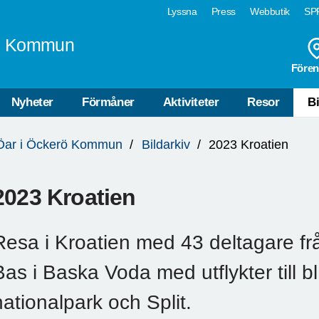
Lyssna
Press
Webbutik
SPF
rö Kommun
Fören
Nyheter
Förmåner
Aktiviteter
Resor
Bi
 Öar i Öckerö Kommun
Bildarkiv
2023 Kroatien
2023 Kroatien
Resa i Kroatien med 43 deltagare frå
Bas i Baska Voda med utflykter till b
nationalpark och Split.