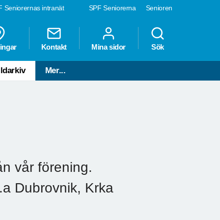
 Seniorernas intranät
SPF Seniorerna
Senioren
ingar
Kontakt
Mina sidor
Sök
ldarkiv
Mer...
n vår förening.
l.a Dubrovnik, Krka