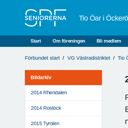
Till övergripande innehåll
Tio Öar i Öcke
Start
Om föreningen
Bli medlem
Du
Förbundet start
VG Västradistriktet
Tio
är
här:
Bildarkiv
2014 Rhendalen
2014 Rostock
2015 Tyrolen